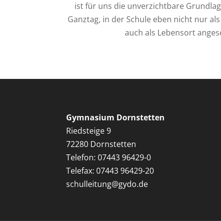
ist für uns die unverzichtbare Grundla
Ganztag, in der Schule eben nicht nur al
auch als Lebensort anges
Gymnasium Dornstetten
Riedsteige 9
72280 Dornstetten
Telefon: 07443 96429-0
Telefax: 07443 96429-20
schulleitung@gydo.de