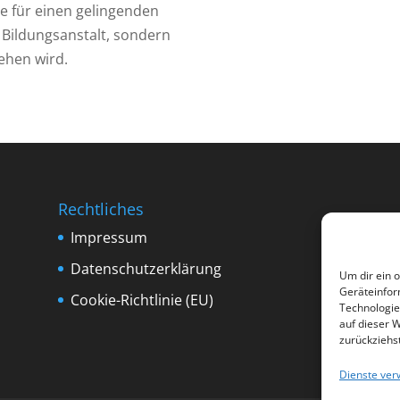
ge für einen gelingenden
s Bildungsanstalt, sondern
ehen wird.
Rechtliches
Impressum
Datenschutzerklärung
Um dir ein 
Geräteinfor
Cookie-Richtlinie (EU)
Technologie
auf dieser 
zurückziehs
Dienste ver