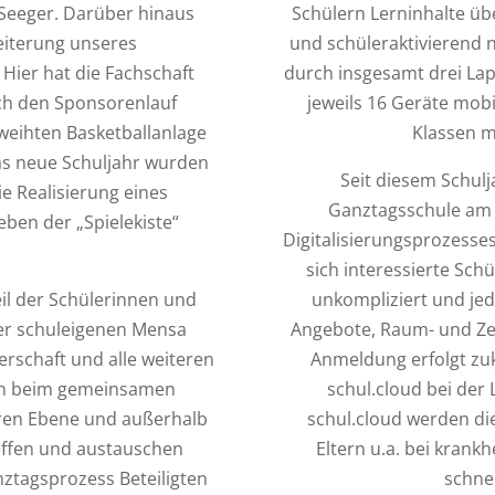
 Seeger. Darüber hinaus
Schülern Lerninhalte ü
eiterung unseres
und schüleraktivierend 
ier hat die Fachschaft
durch insgesamt drei Lap
rch den Sponsorenlauf
jeweils 16 Geräte mobi
weihten Basketballanlage
Klassen m
das neue Schuljahr wurden
Seit diesem Schulj
e Realisierung eines
Ganztagsschule am 
ben der „Spielekiste“
Digitalisierungsprozesses
sich interessierte Sch
eil der Schülerinnen und
unkompliziert und jed
der schuleigenen Mensa
Angebote, Raum- und Zei
erschaft und alle weiteren
Anmeldung erfolgt zuk
en beim gemeinsamen
schul.cloud bei der
eren Ebene und außerhalb
schul.cloud werden di
reffen und austauschen
Eltern u.a. bei krank
ztagsprozess Beteiligten
schnel