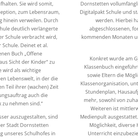
halten. Sie wird somit,
Dornstetten vollumfäng
zeption, zum Lebensraum,
Digitalpakt Schule und st
ag hinein verweilen. Durch
werden. Hierbei h
hule deutlich verlängerte
abgeschlossenen, fo
r Schule verbracht wird,
kommenden Monaten und
Schule. Deinet et al.
nenen Buch „Offene
Konkret wurde am Gy
aus Sicht der Kinder“ zu
Klassenbuch eingeführt
wird als wichtige
sowie Eltern die Mögli
nen Lebenswelt, in der die
Klassenorganisation, un
n Teil ihrer (wachen) Zeit
Stundenplan, Hausaufg
ungsauftrag auch die
mehr, sowohl von zuha
ck zu nehmen sind.“
Weiteren ist mittle
ser auszugestalten, sind
Medienpult ausgestattet.
 der Stadt Dornstetten
Möglichkeit, diverse 
g unseres Schulhofes in
Unterricht einzubezi